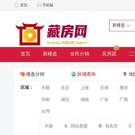
首页
手机版
新楼盘
首页
新楼盘
全民分销
买房团
二
楼盘分销
区域查询
地
区域：
不限
北京
上海
天津
重庆
河南
湖北
湖南
广东
广西
台湾
不限
A
阿拉善盟
B
包头市
C