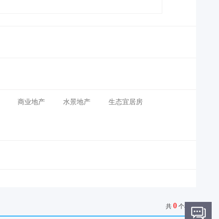
商业地产
水景地产
生态宜居房
0
共
个楼盘