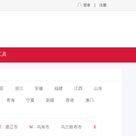
登录
注册
工具
苏
浙江
安徽
福建
江西
山东
青海
宁夏
新疆
香港
澳门
T
通辽市
W
乌海市
乌兰察布市
X