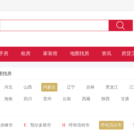
手房
租房
家装馆
地图找房
资讯
房贷
图找房
河北
山西
内蒙古
辽宁
吉林
黑龙江
江
海南
四川
贵州
云南
西藏
陕西
甘肃
赤峰市
E
鄂尔多斯市
H
呼和浩特市
呼伦贝尔市