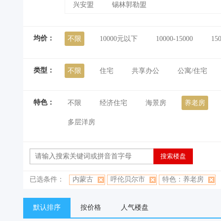
兴安盟
锡林郭勒盟
均价：
不限
10000元以下
10000-15000
15
类型：
不限
住宅
共享办公
公寓/住宅
特色：
不限
经济住宅
海景房
养老房
多层洋房
已选条件：
内蒙古
呼伦贝尔市
特色：养老房
默认排序
按价格
人气楼盘