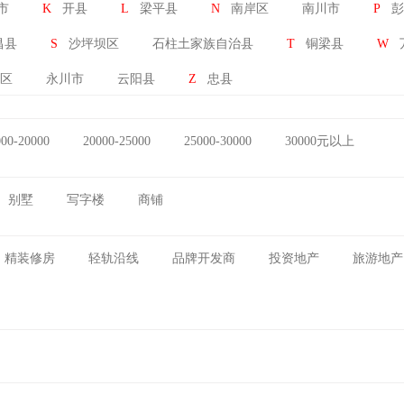
市
K
开县
L
梁平县
N
南岸区
南川市
P
彭
昌县
S
沙坪坝区
石柱土家族自治县
T
铜梁县
W
区
永川市
云阳县
Z
忠县
000-20000
20000-25000
25000-30000
30000元以上
别墅
写字楼
商铺
精装修房
轻轨沿线
品牌开发商
投资地产
旅游地产