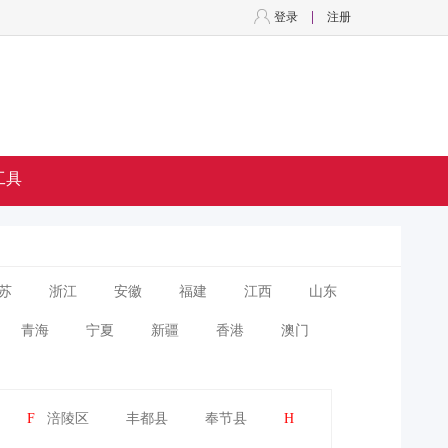
登录
注册
工具
苏
浙江
安徽
福建
江西
山东
青海
宁夏
新疆
香港
澳门
F
涪陵区
丰都县
奉节县
H