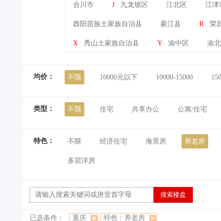
合川市
J
九龙坡区
江北区
江津
酋阳苗族土家族自治县
綦江县
R
荣
X
秀山土家族自治县
Y
渝中区
渝北
均价：
不限
10000元以下
10000-15000
15
类型：
不限
住宅
共享办公
公寓/住宅
特色：
不限
经济住宅
海景房
养老房
多层洋房
已选条件：
重庆
特色：养老房