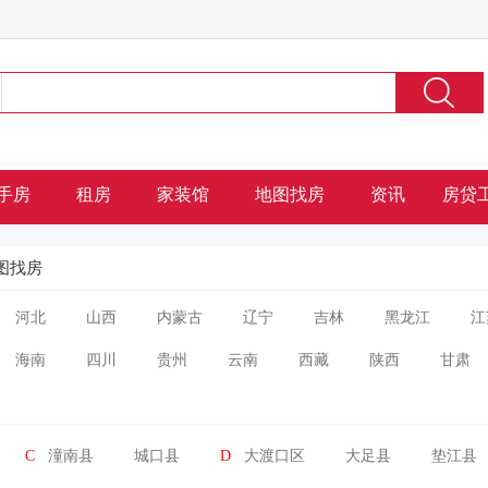
手房
租房
家装馆
地图找房
资讯
房贷
图找房
河北
山西
内蒙古
辽宁
吉林
黑龙江
江
海南
四川
贵州
云南
西藏
陕西
甘肃
C
潼南县
城口县
D
大渡口区
大足县
垫江县