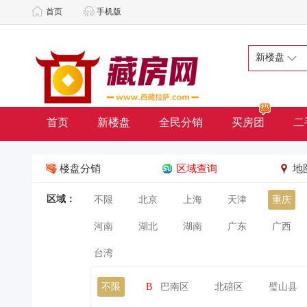
首页
手机版
新楼盘
首页
新楼盘
全民分销
买房团
二
楼盘分销
区域查询
地
区域：
不限
北京
上海
天津
重庆
河南
湖北
湖南
广东
广西
台湾
不限
B
巴南区
北碚区
璧山县