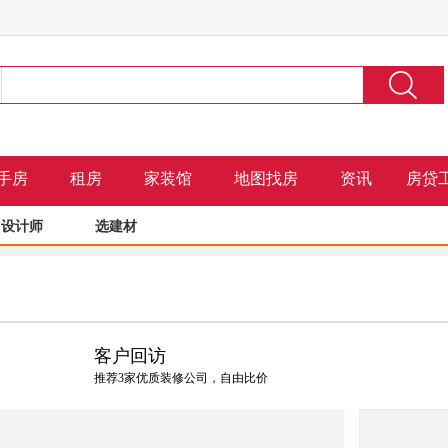
手房
租房
家装馆
地图找房
资讯
房贷
设计师
选建材
客户回访
推荐3家优质装修公司，自由比价