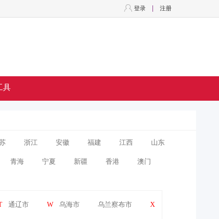
登录
注册
工具
苏
浙江
安徽
福建
江西
山东
青海
宁夏
新疆
香港
澳门
T
通辽市
W
乌海市
乌兰察布市
X