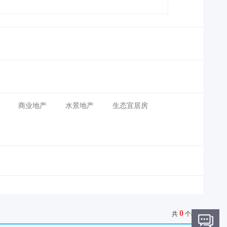
商业地产
水景地产
生态宜居房
0
共
个楼盘