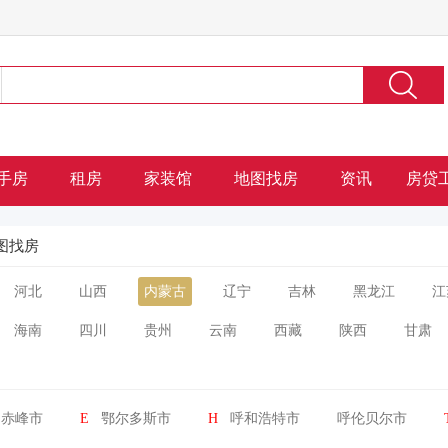
手房
租房
家装馆
地图找房
资讯
房贷
图找房
河北
山西
内蒙古
辽宁
吉林
黑龙江
江
海南
四川
贵州
云南
西藏
陕西
甘肃
赤峰市
E
鄂尔多斯市
H
呼和浩特市
呼伦贝尔市