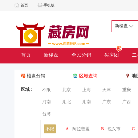
首页
手机版
新楼盘
首页
新楼盘
全民分销
买房团
二
楼盘分销
区域查询
地
区域：
不限
北京
上海
天津
重庆
河南
湖北
湖南
广东
广西
台湾
不限
A
阿拉善盟
B
包头市
C