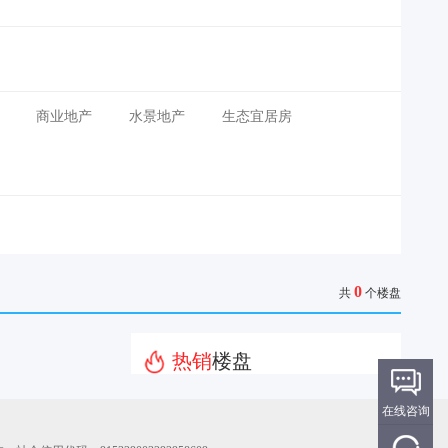
商业地产
水景地产
生态宜居房
0
共
个楼盘
热销
楼盘
在线咨询