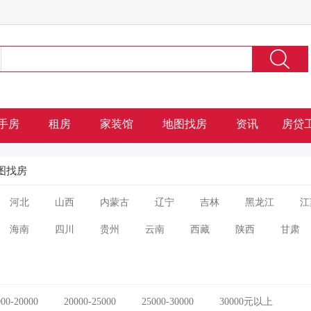
手房
租房
家装馆
地图找房
资讯
房贷
图找房
河北
山西
内蒙古
辽宁
吉林
黑龙江
江
海南
四川
贵州
云南
西藏
陕西
甘肃
000-20000
20000-25000
25000-30000
30000元以上