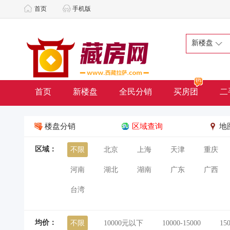
首页
手机版
新楼盘
首页
新楼盘
全民分销
买房团
二
楼盘分销
区域查询
地
区域：
不限
北京
上海
天津
重庆
河南
湖北
湖南
广东
广西
台湾
均价：
不限
10000元以下
10000-15000
15