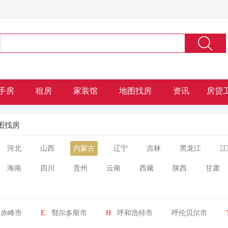
手房
租房
家装馆
地图找房
资讯
房贷
图找房
河北
山西
内蒙古
辽宁
吉林
黑龙江
江
海南
四川
贵州
云南
西藏
陕西
甘肃
赤峰市
E
鄂尔多斯市
H
呼和浩特市
呼伦贝尔市