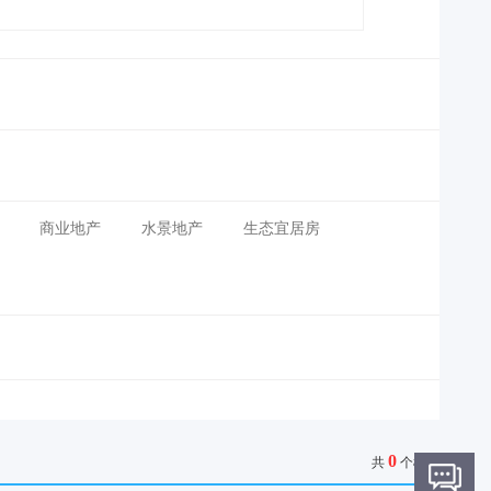
商业地产
水景地产
生态宜居房
0
共
个楼盘