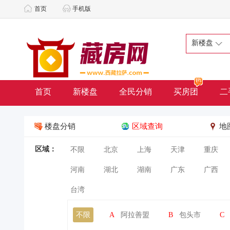
首页
手机版
新楼盘
首页
新楼盘
全民分销
买房团
二
楼盘分销
区域查询
地
区域：
不限
北京
上海
天津
重庆
河南
湖北
湖南
广东
广西
台湾
不限
A
阿拉善盟
B
包头市
C