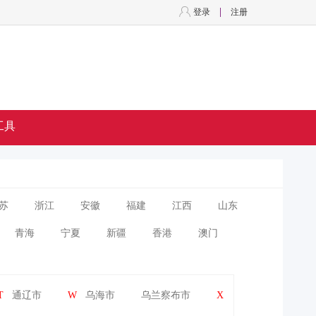
登录
注册
工具
苏
浙江
安徽
福建
江西
山东
青海
宁夏
新疆
香港
澳门
T
通辽市
W
乌海市
乌兰察布市
X