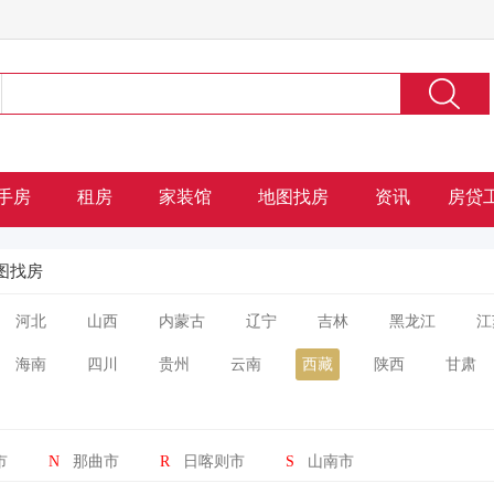
手房
租房
家装馆
地图找房
资讯
房贷
图找房
河北
山西
内蒙古
辽宁
吉林
黑龙江
江
海南
四川
贵州
云南
西藏
陕西
甘肃
市
N
那曲市
R
日喀则市
S
山南市