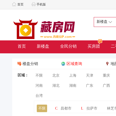
首页
手机版
新楼盘
首页
新楼盘
全民分销
买房团
二
楼盘分销
区域查询
地
区域：
不限
北京
上海
天津
重庆
河南
湖北
湖南
广东
广西
台湾
不限
C
昌都市
L
拉萨市
林芝