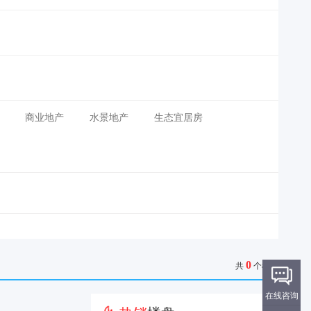
商业地产
水景地产
生态宜居房
0
共
个楼盘
在线咨询