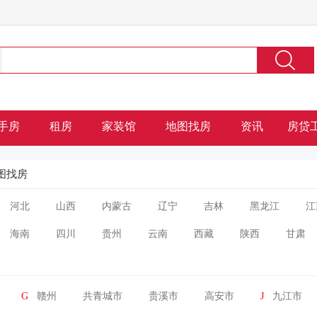
手房
租房
家装馆
地图找房
资讯
房贷
图找房
河北
山西
内蒙古
辽宁
吉林
黑龙江
江
海南
四川
贵州
云南
西藏
陕西
甘肃
G
赣州
共青城市
贵溪市
高安市
J
九江市