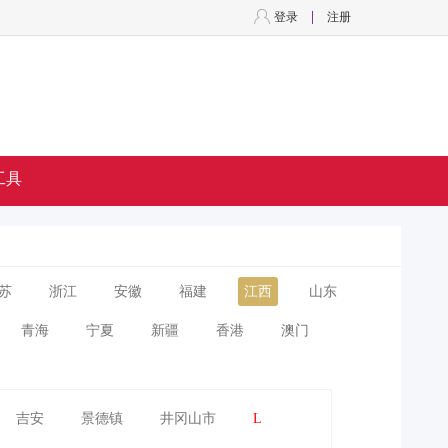
登录
注册
工具
苏
浙江
安徽
福建
江西
山东
青海
宁夏
新疆
香港
澳门
吉安
景德镇
井冈山市
L