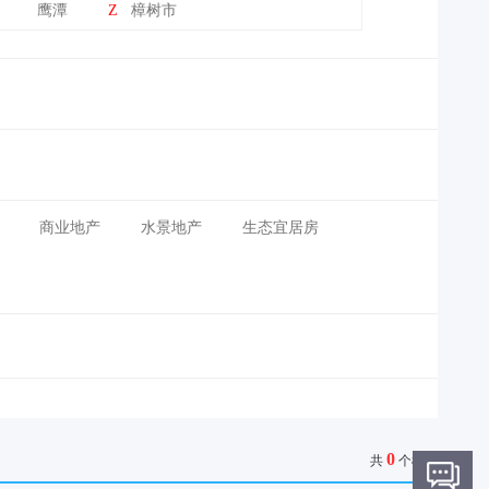
鹰潭
Z
樟树市
商业地产
水景地产
生态宜居房
0
共
个楼盘