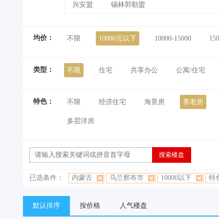
兴安盟
锡林郭勒盟
均价：
不限
10000元以下
10000-15000
15
类型：
不限
住宅
共享办公
公寓/住宅
特色：
不限
经济住宅
海景房
养老房
多层洋房
已选条件：
内蒙古
乌兰察布市
10000以下
特
默认排序
按价格
人气楼盘