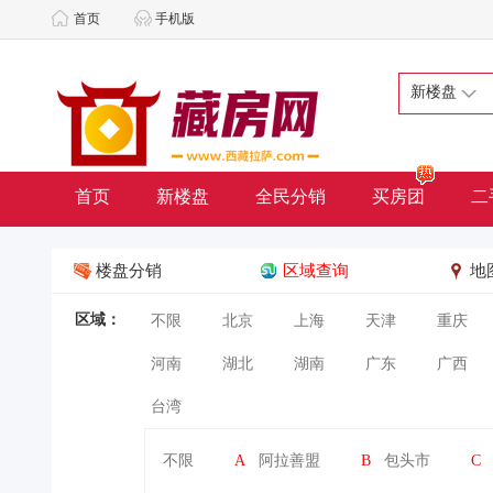
首页
手机版
新楼盘
首页
新楼盘
全民分销
买房团
二
楼盘分销
区域查询
地
区域：
不限
北京
上海
天津
重庆
河南
湖北
湖南
广东
广西
台湾
不限
A
阿拉善盟
B
包头市
C