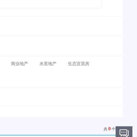
商业地产
水景地产
生态宜居房
0
共
个楼盘