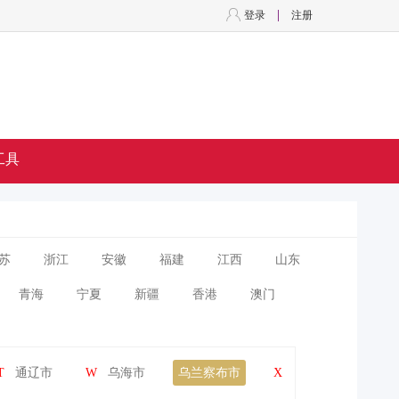
登录
注册
工具
苏
浙江
安徽
福建
江西
山东
青海
宁夏
新疆
香港
澳门
T
通辽市
W
乌海市
乌兰察布市
X