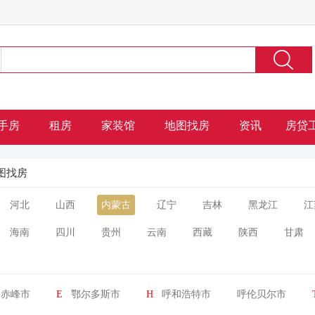
手房
租房
家装馆
地图找房
资讯
房贷
图找房
河北
山西
内蒙古
辽宁
吉林
黑龙江
江
海南
四川
贵州
云南
西藏
陕西
甘肃
赤峰市
E
鄂尔多斯市
H
呼和浩特市
呼伦贝尔市