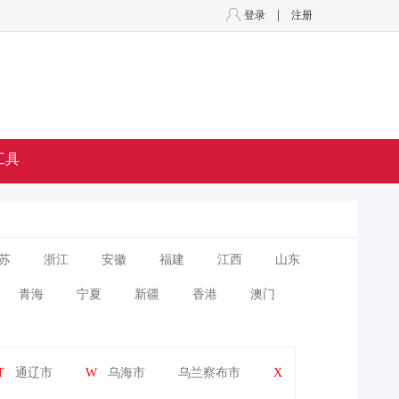
登录
注册
工具
苏
浙江
安徽
福建
江西
山东
青海
宁夏
新疆
香港
澳门
T
通辽市
W
乌海市
乌兰察布市
X