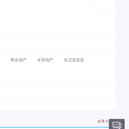
商业地产
水景地产
生态宜居房
0
共
个楼盘