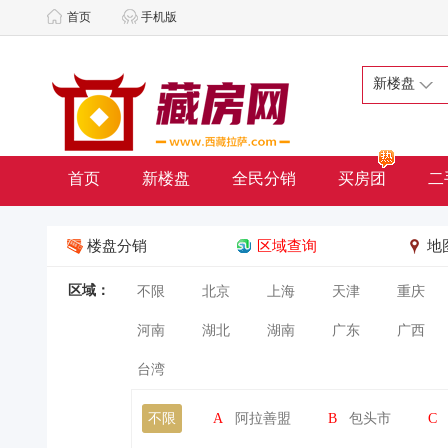
首页
手机版
新楼盘
首页
新楼盘
全民分销
买房团
二
楼盘分销
区域查询
地
区域：
不限
北京
上海
天津
重庆
河南
湖北
湖南
广东
广西
台湾
不限
A
阿拉善盟
B
包头市
C